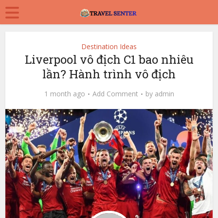
Destination Ideas
Liverpool vô địch C1 bao nhiêu
lần? Hành trình vô địch
1 month ago
Add Comment
by
admin