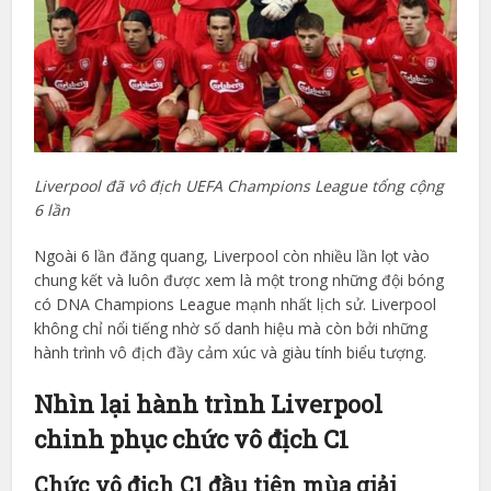
Liverpool đã vô địch UEFA Champions League tổng cộng
6 lần
Ngoài 6 lần đăng quang, Liverpool còn nhiều lần lọt vào
chung kết và luôn được xem là một trong những đội bóng
có DNA Champions League mạnh nhất lịch sử. Liverpool
không chỉ nổi tiếng nhờ số danh hiệu mà còn bởi những
hành trình vô địch đầy cảm xúc và giàu tính biểu tượng.
Nhìn lại hành trình Liverpool
chinh phục chức vô địch C1
Chức vô địch C1 đầu tiên mùa giải