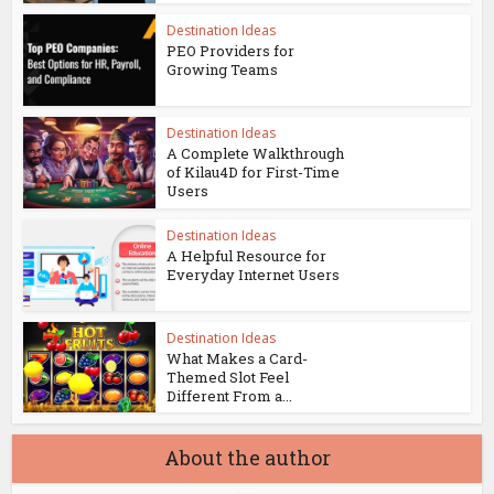
Destination Ideas
PEO Providers for
Growing Teams
Destination Ideas
A Complete Walkthrough
of Kilau4D for First-Time
Users
Destination Ideas
A Helpful Resource for
Everyday Internet Users
Destination Ideas
What Makes a Card-
Themed Slot Feel
Different From a...
About the author