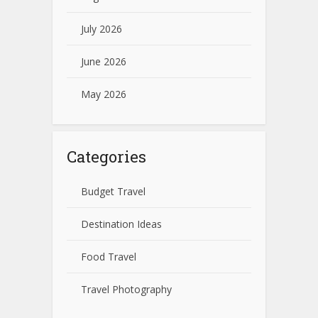
July 2026
June 2026
May 2026
Categories
Budget Travel
Destination Ideas
Food Travel
Travel Photography