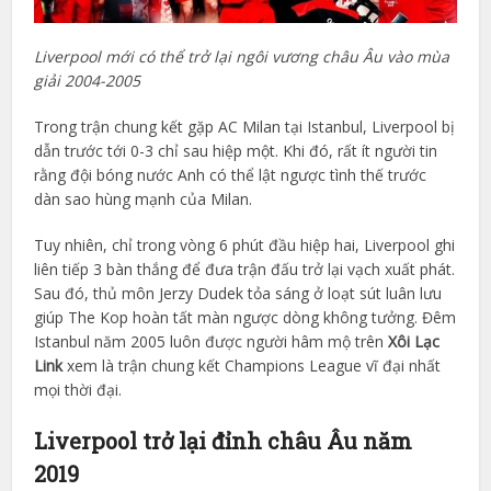
Liverpool mới có thể trở lại ngôi vương châu Âu vào mùa
giải 2004-2005
Trong trận chung kết gặp AC Milan tại Istanbul, Liverpool bị
dẫn trước tới 0-3 chỉ sau hiệp một. Khi đó, rất ít người tin
rằng đội bóng nước Anh có thể lật ngược tình thế trước
dàn sao hùng mạnh của Milan.
Tuy nhiên, chỉ trong vòng 6 phút đầu hiệp hai, Liverpool ghi
liên tiếp 3 bàn thắng để đưa trận đấu trở lại vạch xuất phát.
Sau đó, thủ môn Jerzy Dudek tỏa sáng ở loạt sút luân lưu
giúp The Kop hoàn tất màn ngược dòng không tưởng. Đêm
Istanbul năm 2005 luôn được người hâm mộ trên
Xôi Lạc
Link
xem là trận chung kết Champions League vĩ đại nhất
mọi thời đại.
Liverpool trở lại đỉnh châu Âu năm
2019