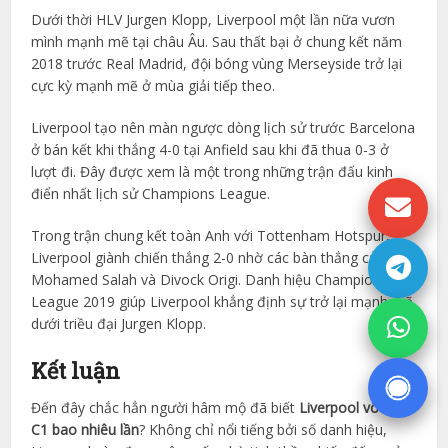
Dưới thời HLV Jurgen Klopp, Liverpool một lần nữa vươn
mình mạnh mẽ tại châu Âu. Sau thất bại ở chung kết năm
2018 trước Real Madrid, đội bóng vùng Merseyside trở lại
cực kỳ mạnh mẽ ở mùa giải tiếp theo.
Liverpool tạo nên màn ngược dòng lịch sử trước Barcelona
ở bán kết khi thắng 4-0 tại Anfield sau khi đã thua 0-3 ở
lượt đi. Đây được xem là một trong những trận đấu kinh
điển nhất lịch sử Champions League.
Trong trận chung kết toàn Anh với Tottenham Hotspur,
Liverpool giành chiến thắng 2-0 nhờ các bàn thắng của
Mohamed Salah và Divock Origi. Danh hiệu Champions
League 2019 giúp Liverpool khẳng định sự trở lại mạnh mẽ
dưới triều đại Jurgen Klopp.
Kết luận
Đến đây chắc hẳn người hâm mộ đã biết
Liverpool vô địch
C1 bao nhiêu lần
? Không chỉ nổi tiếng bởi số danh hiệu,