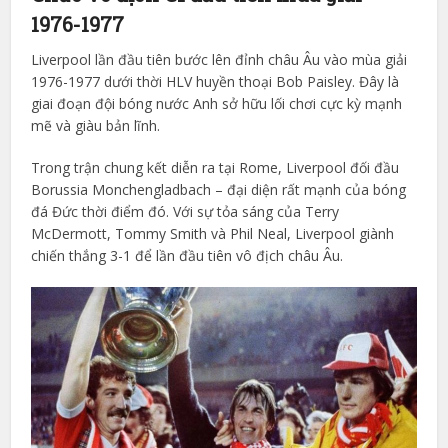
1976-1977
Liverpool lần đầu tiên bước lên đỉnh châu Âu vào mùa giải
1976-1977 dưới thời HLV huyền thoại Bob Paisley. Đây là
giai đoạn đội bóng nước Anh sở hữu lối chơi cực kỳ mạnh
mẽ và giàu bản lĩnh.
Trong trận chung kết diễn ra tại Rome, Liverpool đối đầu
Borussia Monchengladbach – đại diện rất mạnh của bóng
đá Đức thời điểm đó. Với sự tỏa sáng của Terry
McDermott, Tommy Smith và Phil Neal, Liverpool giành
chiến thắng 3-1 để lần đầu tiên vô địch châu Âu.