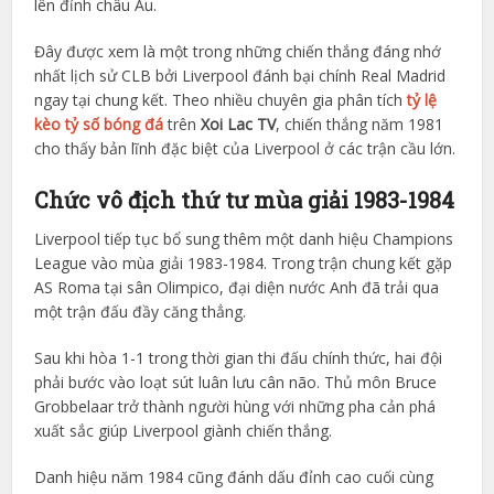
lên đỉnh châu Âu.
Đây được xem là một trong những chiến thắng đáng nhớ
nhất lịch sử CLB bởi Liverpool đánh bại chính Real Madrid
ngay tại chung kết. Theo nhiều chuyên gia phân tích
tỷ lệ
kèo tỷ số bóng đá
trên
Xoi Lac TV
, chiến thắng năm 1981
cho thấy bản lĩnh đặc biệt của Liverpool ở các trận cầu lớn.
Chức vô địch thứ tư mùa giải 1983-1984
Liverpool tiếp tục bổ sung thêm một danh hiệu Champions
League vào mùa giải 1983-1984. Trong trận chung kết gặp
AS Roma tại sân Olimpico, đại diện nước Anh đã trải qua
một trận đấu đầy căng thẳng.
Sau khi hòa 1-1 trong thời gian thi đấu chính thức, hai đội
phải bước vào loạt sút luân lưu cân não. Thủ môn Bruce
Grobbelaar trở thành người hùng với những pha cản phá
xuất sắc giúp Liverpool giành chiến thắng.
Danh hiệu năm 1984 cũng đánh dấu đỉnh cao cuối cùng