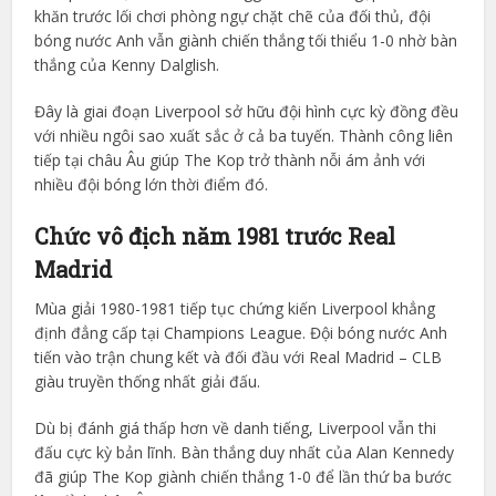
khăn trước lối chơi phòng ngự chặt chẽ của đối thủ, đội
bóng nước Anh vẫn giành chiến thắng tối thiểu 1-0 nhờ bàn
thắng của Kenny Dalglish.
Đây là giai đoạn Liverpool sở hữu đội hình cực kỳ đồng đều
với nhiều ngôi sao xuất sắc ở cả ba tuyến. Thành công liên
tiếp tại châu Âu giúp The Kop trở thành nỗi ám ảnh với
nhiều đội bóng lớn thời điểm đó.
Chức vô địch năm 1981 trước Real
Madrid
Mùa giải 1980-1981 tiếp tục chứng kiến Liverpool khẳng
định đẳng cấp tại Champions League. Đội bóng nước Anh
tiến vào trận chung kết và đối đầu với Real Madrid – CLB
giàu truyền thống nhất giải đấu.
Dù bị đánh giá thấp hơn về danh tiếng, Liverpool vẫn thi
đấu cực kỳ bản lĩnh. Bàn thắng duy nhất của Alan Kennedy
đã giúp The Kop giành chiến thắng 1-0 để lần thứ ba bước