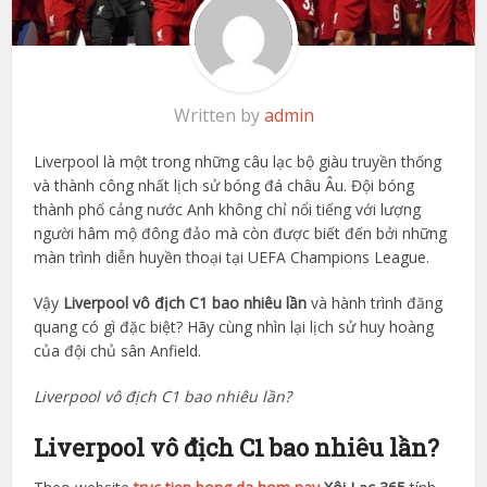
Written by
admin
Liverpool là một trong những câu lạc bộ giàu truyền thống
và thành công nhất lịch sử bóng đá châu Âu. Đội bóng
thành phố cảng nước Anh không chỉ nổi tiếng với lượng
người hâm mộ đông đảo mà còn được biết đến bởi những
màn trình diễn huyền thoại tại UEFA Champions League.
Vậy
Liverpool vô địch C1 bao nhiêu lần
và hành trình đăng
quang có gì đặc biệt? Hãy cùng nhìn lại lịch sử huy hoàng
của đội chủ sân Anfield.
Liverpool vô địch C1 bao nhiêu lần?
Liverpool vô địch C1 bao nhiêu lần?