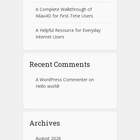
A Complete Walkthrough of
Kilau4D for First-Time Users
A Helpful Resource for Everyday
Internet Users
Recent Comments
A WordPress Commenter
on
Hello world!
Archives
August 2026